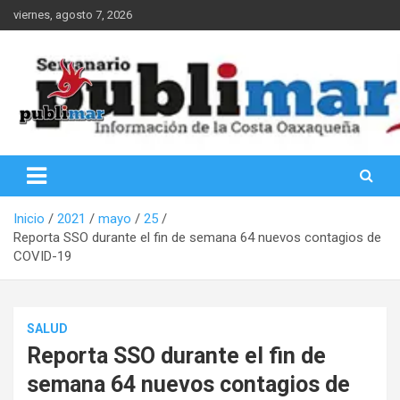
Saltar
viernes, agosto 7, 2026
al
contenido
Información de la Costa Oaxaqueña
PubliMar
Inicio
2021
mayo
25
Reporta SSO durante el fin de semana 64 nuevos contagios de
COVID-19
SALUD
Reporta SSO durante el fin de
semana 64 nuevos contagios de