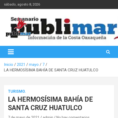
Saltar
sábado, agosto 8, 2026
al
contenido
Información de la Costa Oaxaqueña
PubliMar
Inicio
2021
mayo
7
LA HERMOSÍSIMA BAHÍA DE SANTA CRUZ HUATULCO
TURISMO.
LA HERMOSÍSIMA BAHÍA DE
SANTA CRUZ HUATULCO
7 de mayo de 2021
admin
No hay comentarios