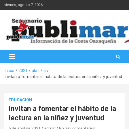
Saltar
viernes, agosto 7, 2026
al
contenido
Información de la Costa Oaxaqueña
PubliMar
Inicio
2021
abril
6
Invitan a fomentar el hábito de la lectura en la niñez y juventud
EDUCACIÓN
Invitan a fomentar el hábito de la
lectura en la niñez y juventud
6 de abril de 2021
admin
No hay comentarios