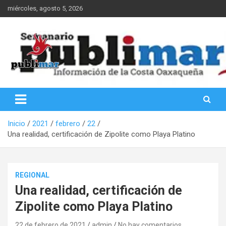
Saltar
miércoles, agosto 5, 2026
al
contenido
Información de la Costa Oaxaqueña
PubliMar
Inicio
2021
febrero
22
Una realidad, certificación de Zipolite como Playa Platino
REGIONAL
Una realidad, certificación de
Zipolite como Playa Platino
22 de febrero de 2021
admin
No hay comentarios