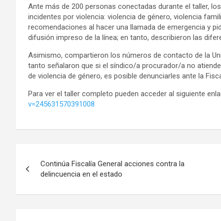
Ante más de 200 personas conectadas durante el taller, los 
incidentes por violencia: violencia de género, violencia fami
recomendaciones al hacer una llamada de emergencia y pidi
difusión impreso de la línea; en tanto, describieron las dif
Asimismo, compartieron los números de contacto de la Un
tanto señalaron que si el síndico/a procurador/a no atien
de violencia de género, es posible denunciarles ante la Fisc
Para ver el taller completo pueden acceder al siguiente enl
v=245631570391008
Navegación
Continúa Fiscalía General acciones contra la
de
delincuencia en el estado
entradas