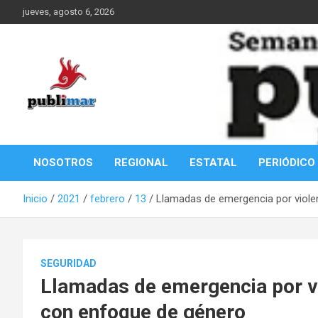
Saltar
jueves, agosto 6, 2026
al
contenido
Información de la Costa Oaxaqueña
PubliMar
NOSOTROS
REGIONAL
ESTATAL
PERIÓDICO
Inicio
2021
febrero
13
Llamadas de emergencia por viole
SEGURIDAD
Llamadas de emergencia por vi
con enfoque de género