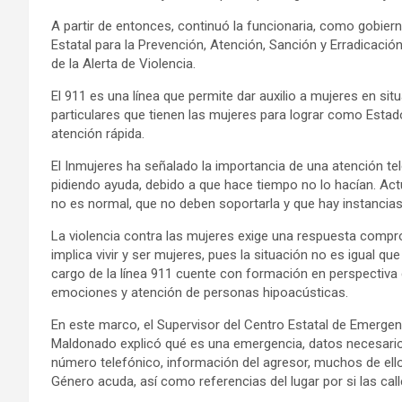
A partir de entonces, continuó la funcionaria, como gobier
Estatal para la Prevención, Atención, Sanción y Erradicació
de la Alerta de Violencia.
El 911 es una línea que permite dar auxilio a mujeres en sit
particulares que tienen las mujeres para lograr como Estado
atención rápida.
El Inmujeres ha señalado la importancia de una atención t
pidiendo ayuda, debido a que hace tiempo no lo hacían. Ac
no es normal, que no deben soportarla y que hay instancias 
La violencia contra las mujeres exige una respuesta compr
implica vivir y ser mujeres, pues la situación no es igual qu
cargo de la línea 911 cuente con formación en perspectiv
emociones y atención de personas hipoacústicas.
En este marco, el Supervisor del Centro Estatal de Emergen
Maldonado explicó qué es una emergencia, datos necesari
número telefónico, información del agresor, muchos de ell
Género acuda, así como referencias del lugar por si las cal