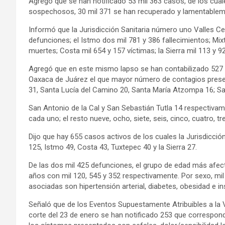
Agregó que se han notificado 53 mil 363 casos, de los cual
sospechosos, 30 mil 371 se han recuperado y lamentablemen
Informó que la Jurisdicción Sanitaria número uno Valles Ce
defunciones; el Istmo dos mil 781 y 386 fallecimientos; Mi
muertes; Costa mil 654 y 157 víctimas; la Sierra mil 113 y 9
Agregó que en este mismo lapso se han contabilizado 527 
Oaxaca de Juárez el que mayor número de contagios prese
31, Santa Lucía del Camino 20, Santa María Atzompa 16; San
San Antonio de la Cal y San Sebastián Tutla 14 respectiv
cada uno; el resto nueve, ocho, siete, seis, cinco, cuatro, tr
Dijo que hay 655 casos activos de los cuales la Jurisdicció
125, Istmo 49, Costa 43, Tuxtepec 40 y la Sierra 27.
De las dos mil 425 defunciones, el grupo de edad más afec
años con mil 120, 545 y 352 respectivamente. Por sexo, mi
asociadas son hipertensión arterial, diabetes, obesidad e ins
Señaló que de los Eventos Supuestamente Atribuibles a la 
corte del 23 de enero se han notificado 253 que correspond