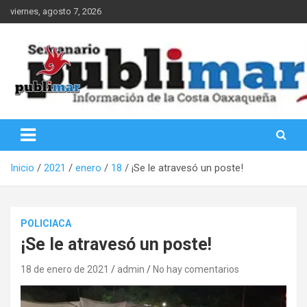
Saltar
viernes, agosto 7, 2026
al
contenido
Información de la Costa Oaxaqueña
PubliMar
Inicio
2021
enero
18
¡Se le atravesó un poste!
POLICIACA
¡Se le atravesó un poste!
18 de enero de 2021
admin
No hay comentarios