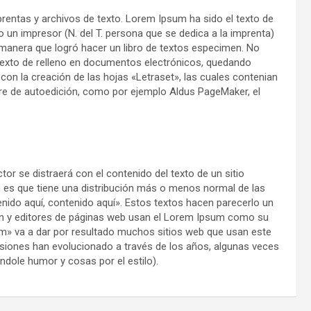
prentas y archivos de texto. Lorem Ipsum ha sido el texto de
o un impresor (N. del T. persona que se dedica a la imprenta)
 manera que logró hacer un libro de textos especimen. No
texto de relleno en documentos electrónicos, quedando
 con la creación de las hojas «Letraset», las cuales contenian
e de autoedición, como por ejemplo Aldus PageMaker, el
r se distraerá con el contenido del texto de un sitio
 es que tiene una distribución más o menos normal de las
enido aquí, contenido aquí». Estos textos hacen parecerlo un
ón y editores de páginas web usan el Lorem Ipsum como su
m» va a dar por resultado muchos sitios web que usan este
rsiones han evolucionado a través de los años, algunas veces
ndole humor y cosas por el estilo).