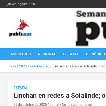
Saltar
jueves, agosto 6, 2026
al
contenido
Información de la Costa Oaxaqueña
PubliMar
NOSOTROS
REGIONAL
ESTATAL
PERIÓDICO
Inicio
2020
octubre
26
Linchan en redes a Solalinde; olv
ESTATAL
Linchan en redes a Solalinde; 
26 de octubre de 2020
admin
No hay comentarios