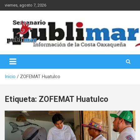
Saltar
viernes, agosto 7, 2026
al
contenido
Información de la Costa Oaxaqueña
PubliMar
Inicio
ZOFEMAT Huatulco
Etiqueta:
ZOFEMAT Huatulco