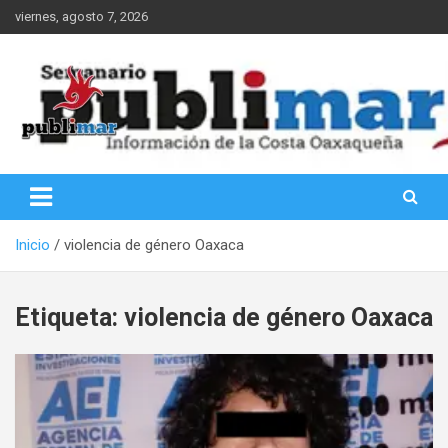
Saltar
viernes, agosto 7, 2026
al
contenido
Información de la Costa Oaxaqueña
PubliMar
Inicio
violencia de género Oaxaca
Etiqueta:
violencia de género Oaxaca