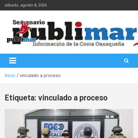
Saltar
sábado, agosto 8, 2026
al
contenido
Información de la Costa Oaxaqueña
PubliMar
Inicio
vinculado a proceso
Etiqueta:
vinculado a proceso