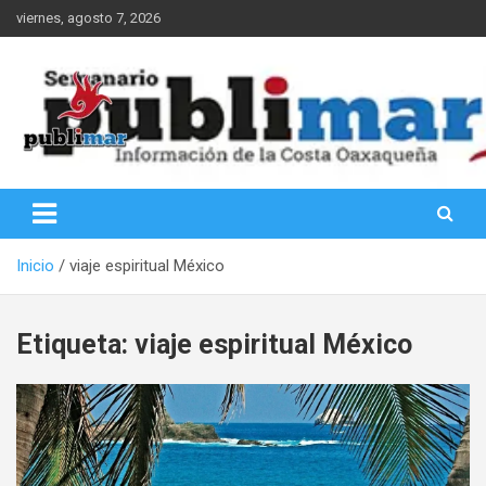
Saltar
viernes, agosto 7, 2026
al
contenido
Información de la Costa Oaxaqueña
PubliMar
Inicio
viaje espiritual México
Etiqueta:
viaje espiritual México