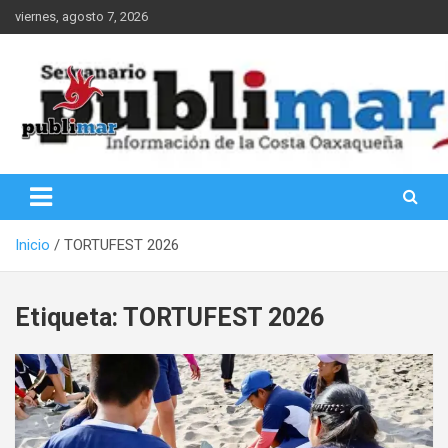
Saltar
viernes, agosto 7, 2026
al
contenido
Información de la Costa Oaxaqueña
PubliMar
Inicio
TORTUFEST 2026
Etiqueta:
TORTUFEST 2026