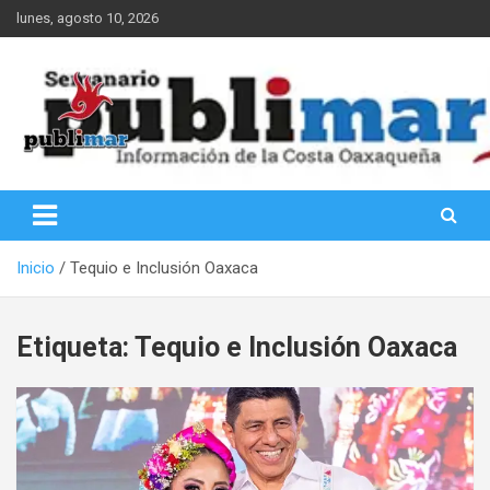
Saltar
lunes, agosto 10, 2026
al
contenido
Información de la Costa Oaxaqueña
PubliMar
Inicio
Tequio e Inclusión Oaxaca
Etiqueta:
Tequio e Inclusión Oaxaca