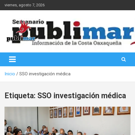
Saltar
viernes, agosto 7, 2026
al
contenido
Información de la Costa Oaxaqueña
PubliMar
Inicio
SSO investigación médica
Etiqueta:
SSO investigación médica