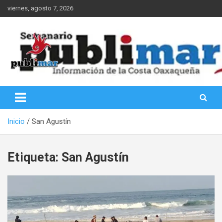
Saltar
viernes, agosto 7, 2026
al
contenido
Información de la Costa Oaxaqueña
PubliMar
Inicio
San Agustín
Etiqueta:
San Agustín