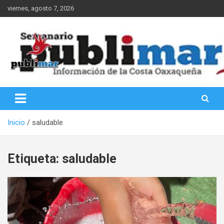
Saltar
viernes, agosto 7, 2026
al
contenido
Información de la Costa Oaxaqueña
PubliMar
Inicio
saludable
Etiqueta:
saludable