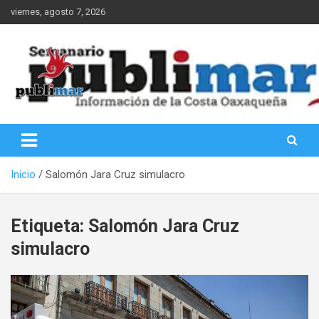
Saltar
viernes, agosto 7, 2026
al
contenido
Información de la Costa Oaxaqueña
PubliMar
Inicio
Salomón Jara Cruz simulacro
Etiqueta:
Salomón Jara Cruz
simulacro