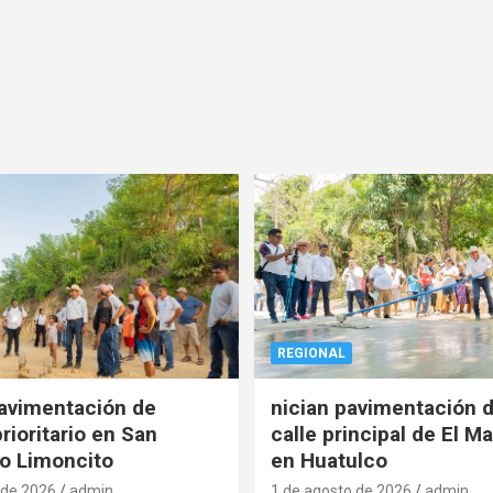
REGIONAL
pavimentación de
nician pavimentación d
rioritario en San
calle principal de El Ma
o Limoncito
en Huatulco
 de 2026
admin
1 de agosto de 2026
admin