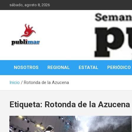
Saltar
sábado, agosto 8, 2026
al
contenido
Información de la Costa Oaxaqueña
PubliMar
NOSOTROS
REGIONAL
ESTATAL
PERIÓDICO
Inicio
Rotonda de la Azucena
Etiqueta:
Rotonda de la Azucena