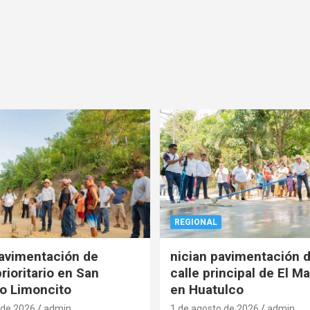
REGIONAL
pavimentación de
nician pavimentación d
rioritario en San
calle principal de El Ma
o Limoncito
en Huatulco
 de 2026
admin
1 de agosto de 2026
admin