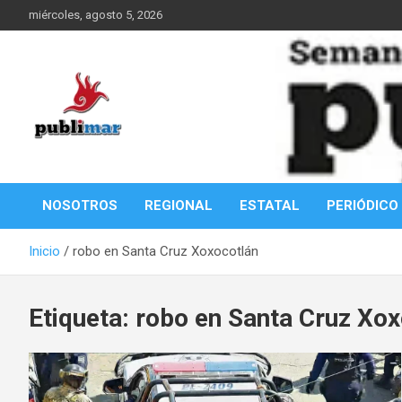
Saltar
miércoles, agosto 5, 2026
al
contenido
Información de la Costa Oaxaqueña
PubliMar
NOSOTROS
REGIONAL
ESTATAL
PERIÓDICO
Inicio
robo en Santa Cruz Xoxocotlán
Etiqueta:
robo en Santa Cruz Xox