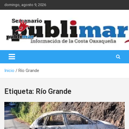
Saltar
domingo, agosto 9, 2026
al
contenido
Información de la Costa Oaxaqueña
PubliMar
Inicio
Río Grande
Etiqueta:
Río Grande