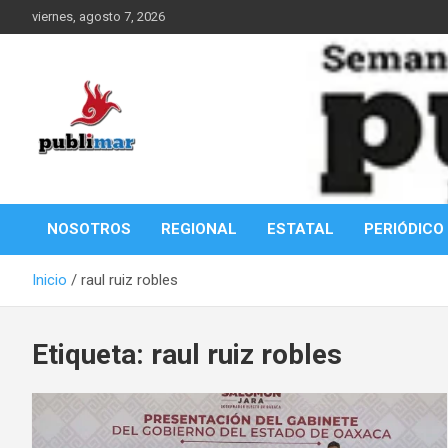
Saltar
viernes, agosto 7, 2026
al
contenido
Información de la Costa Oaxaqueña
PubliMar
NOSOTROS
REGIONAL
ESTATAL
PERIÓDICO
Inicio
raul ruiz robles
Etiqueta:
raul ruiz robles