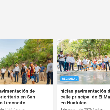
REGIONAL
pavimentación de
nician pavimentación d
rioritario en San
calle principal de El Ma
o Limoncito
en Huatulco
 de 2026
admin
1 de agosto de 2026
admin