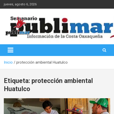
Saltar
jueves, agosto 6, 2026
al
contenido
Información de la Costa Oaxaqueña
PubliMar
Inicio
protección ambiental Huatulco
Etiqueta:
protección ambiental
Huatulco