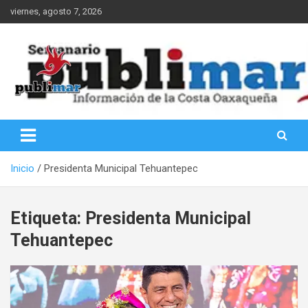
Saltar
viernes, agosto 7, 2026
al
contenido
Información de la Costa Oaxaqueña
PubliMar
Inicio
Presidenta Municipal Tehuantepec
Etiqueta:
Presidenta Municipal
Tehuantepec