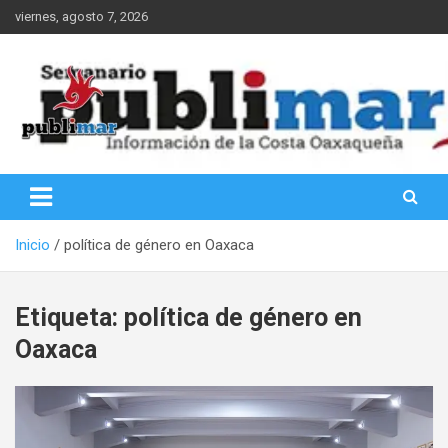
Saltar
viernes, agosto 7, 2026
al
contenido
Información de la Costa Oaxaqueña
PubliMar
Inicio
política de género en Oaxaca
Etiqueta:
política de género en
Oaxaca