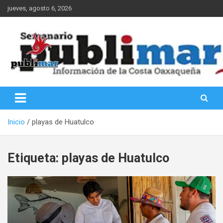
Saltar
jueves, agosto 6, 2026
al
contenido
Información de la Costa Oaxaqueña
PubliMar
Inicio
playas de Huatulco
Etiqueta:
playas de Huatulco