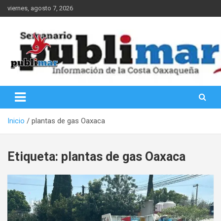
Saltar
viernes, agosto 7, 2026
al
contenido
Información de la Costa Oaxaqueña
PubliMar
Inicio
plantas de gas Oaxaca
Etiqueta:
plantas de gas Oaxaca