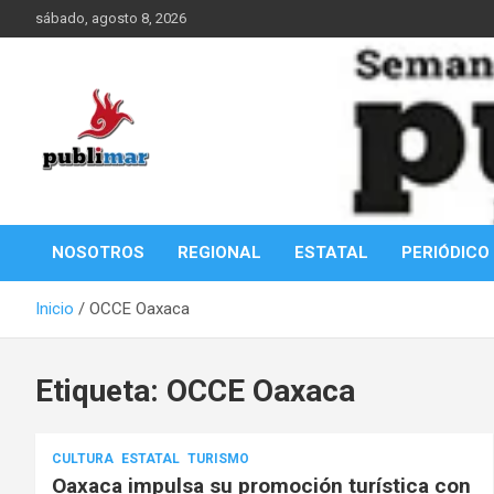
Saltar
sábado, agosto 8, 2026
al
contenido
Información de la Costa Oaxaqueña
PubliMar
NOSOTROS
REGIONAL
ESTATAL
PERIÓDICO
Inicio
OCCE Oaxaca
Etiqueta:
OCCE Oaxaca
CULTURA
ESTATAL
TURISMO
Oaxaca impulsa su promoción turística con