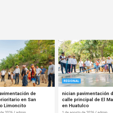
REGIONAL
pavimentación de
nician pavimentación d
rioritario en San
calle principal de El Ma
o Limoncito
en Huatulco
 de 2026
admin
1 de agosto de 2026
admin