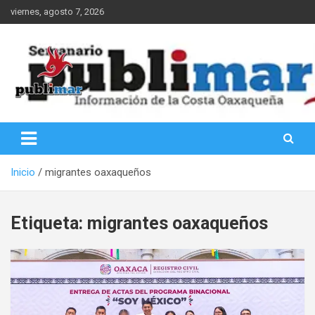
Saltar
viernes, agosto 7, 2026
al
contenido
Información de la Costa Oaxaqueña
PubliMar
Inicio
migrantes oaxaqueños
Etiqueta:
migrantes oaxaqueños