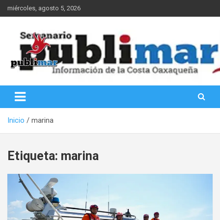
Saltar
miércoles, agosto 5, 2026
al
contenido
Información de la Costa Oaxaqueña
PubliMar
Inicio
marina
Etiqueta:
marina