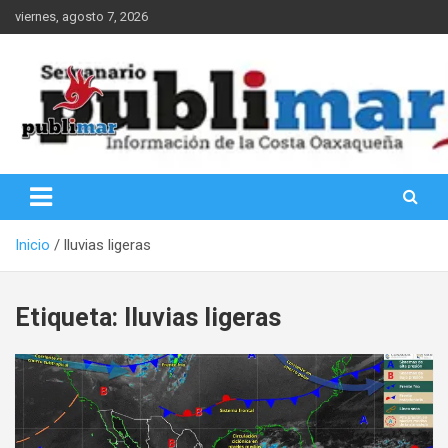
Saltar
viernes, agosto 7, 2026
al
contenido
Información de la Costa Oaxaqueña
PubliMar
Inicio
lluvias ligeras
Etiqueta:
lluvias ligeras