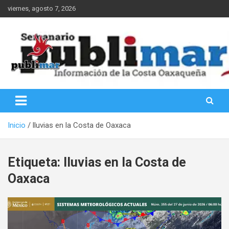
Saltar
viernes, agosto 7, 2026
al
contenido
Información de la Costa Oaxaqueña
PubliMar
Inicio
lluvias en la Costa de Oaxaca
Etiqueta:
lluvias en la Costa de
Oaxaca