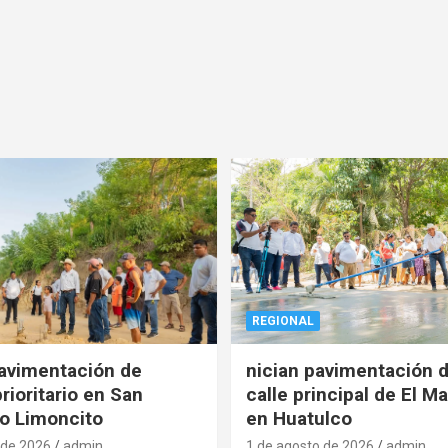
REGIONAL
pavimentación de
nician pavimentación d
rioritario en San
calle principal de El Ma
o Limoncito
en Huatulco
 de 2026
admin
1 de agosto de 2026
admin