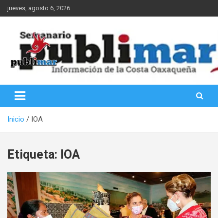
Saltar
jueves, agosto 6, 2026
al
contenido
Información de la Costa Oaxaqueña
PubliMar
Inicio
IOA
Etiqueta:
IOA