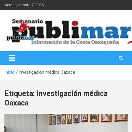
Saltar
viernes, agosto 7, 2026
al
contenido
Información de la Costa Oaxaqueña
PubliMar
Inicio
investigación médica Oaxaca
Etiqueta:
investigación médica
Oaxaca