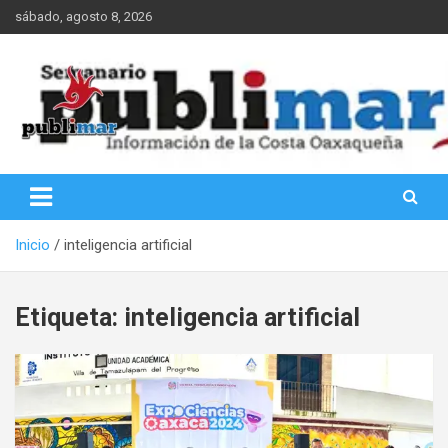
Saltar
sábado, agosto 8, 2026
al
contenido
Información de la Costa Oaxaqueña
PubliMar
Inicio
inteligencia artificial
Etiqueta:
inteligencia artificial