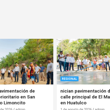
REGIONAL
pavimentación de
nician pavimentación d
rioritario en San
calle principal de El Ma
o Limoncito
en Huatulco
 de 2026
admin
1 de agosto de 2026
admin