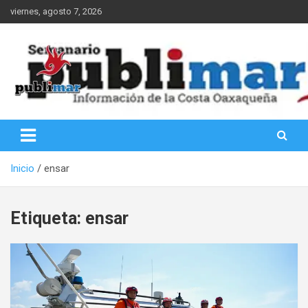
Saltar
viernes, agosto 7, 2026
al
contenido
Información de la Costa Oaxaqueña
PubliMar
Inicio
ensar
Etiqueta:
ensar