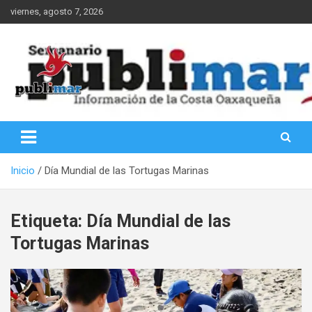
Saltar
viernes, agosto 7, 2026
al
contenido
Información de la Costa Oaxaqueña
PubliMar
Inicio
Día Mundial de las Tortugas Marinas
Etiqueta:
Día Mundial de las
Tortugas Marinas