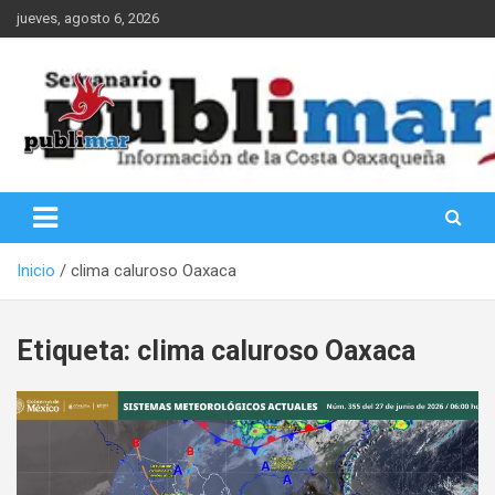
Saltar
jueves, agosto 6, 2026
al
contenido
Información de la Costa Oaxaqueña
PubliMar
Inicio
clima caluroso Oaxaca
Etiqueta:
clima caluroso Oaxaca