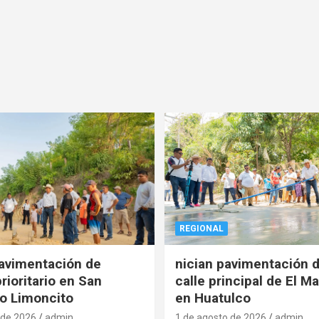
REGIONAL
pavimentación de
nician pavimentación d
rioritario en San
calle principal de El Ma
o Limoncito
en Huatulco
 de 2026
admin
1 de agosto de 2026
admin