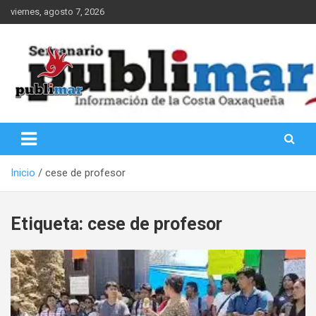
Saltar
viernes, agosto 7, 2026
al
contenido
Información de la Costa Oaxaqueña
PubliMar
Inicio
cese de profesor
Etiqueta:
cese de profesor