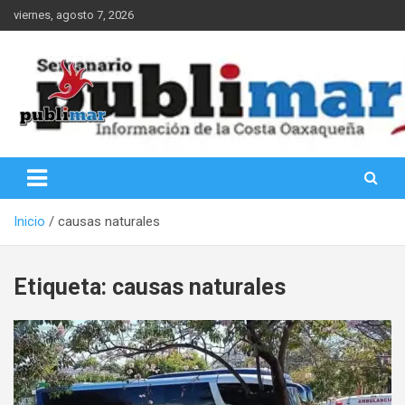
Saltar
viernes, agosto 7, 2026
al
contenido
Información de la Costa Oaxaqueña
PubliMar
Inicio
causas naturales
Etiqueta:
causas naturales