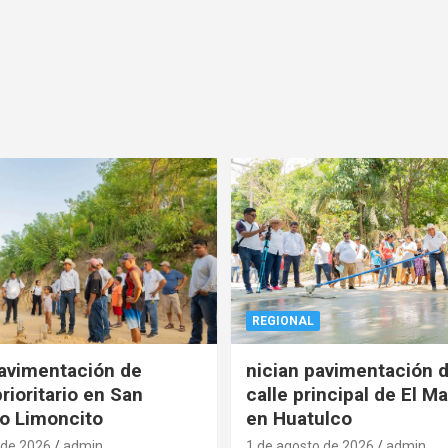
REGIONAL
pavimentación de
nician pavimentación d
rioritario en San
calle principal de El Ma
o Limoncito
en Huatulco
 de 2026
admin
1 de agosto de 2026
admin