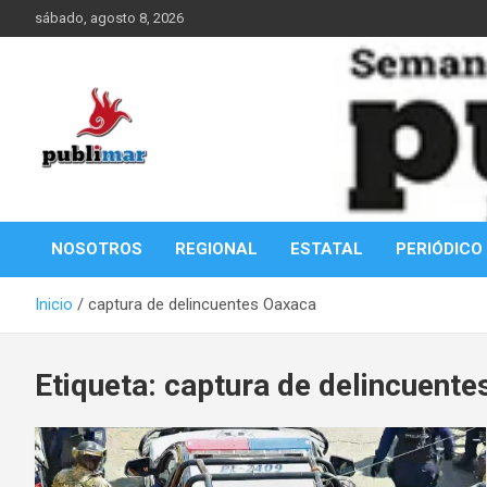
Saltar
sábado, agosto 8, 2026
al
contenido
Información de la Costa Oaxaqueña
PubliMar
NOSOTROS
REGIONAL
ESTATAL
PERIÓDICO
Inicio
captura de delincuentes Oaxaca
Etiqueta:
captura de delincuente