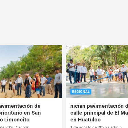
REGIONAL
pavimentación de
nician pavimentación d
rioritario en San
calle principal de El Ma
o Limoncito
en Huatulco
 de 2026
admin
1 de agosto de 2026
admin