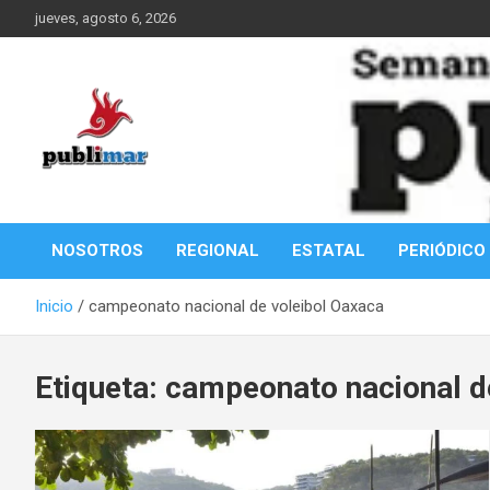
Saltar
jueves, agosto 6, 2026
al
contenido
Información de la Costa Oaxaqueña
PubliMar
NOSOTROS
REGIONAL
ESTATAL
PERIÓDICO
Inicio
campeonato nacional de voleibol Oaxaca
Etiqueta:
campeonato nacional d