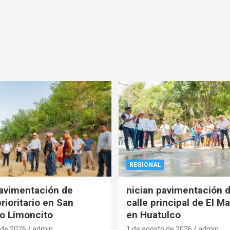
REGIONAL
pavimentación de
nician pavimentación d
rioritario en San
calle principal de El Ma
o Limoncito
en Huatulco
 de 2026
admin
1 de agosto de 2026
admin