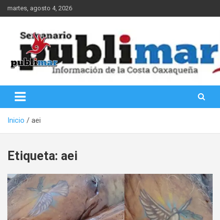
Saltar
martes, agosto 4, 2026
al
contenido
Información de la Costa Oaxaqueña
PubliMar
Inicio
aei
Etiqueta:
aei