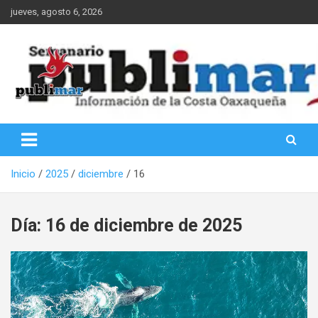
Saltar
jueves, agosto 6, 2026
al
contenido
Información de la Costa Oaxaqueña
PubliMar
Inicio
2025
diciembre
16
Día:
16 de diciembre de 2025