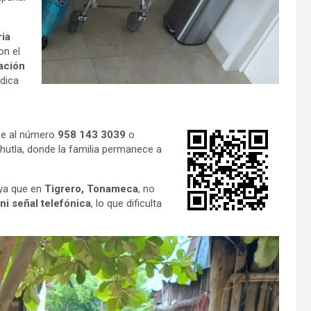
ria
on el
ación
dica
se al número
958 143 3039
o
chutla, donde la familia permanece a
 ya que en
Tigrero, Tonameca
, no
ni señal telefónica
, lo que dificulta