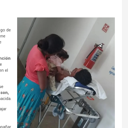
uego de
ene
e
nción
e
en el
ue
ison,
acida.
ajar
mpañar