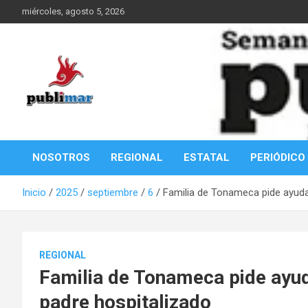
Saltar
miércoles, agosto 5, 2026
al
contenido
Información de la Costa Oaxaqueña
PubliMar
NOSOTROS
REGIONAL
ESTATAL
PERIÓDICO
Inicio
2025
septiembre
6
Familia de Tonameca pide ayuda 
REGIONAL
Familia de Tonameca pide ayud
padre hospitalizado