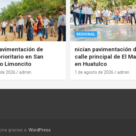
REGIONAL
pavimentación de
nician pavimentación d
rioritario en San
calle principal de El Ma
o Limoncito
en Huatulco
 de 2026
admin
1 de agosto de 2026
admin
ona gracias a:
WordPress