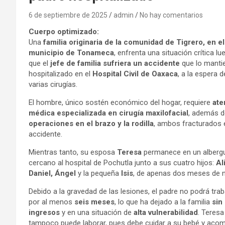
6 de septiembre de 2025
admin
No hay comentarios
Cuerpo optimizado:
Una
familia originaria de la comunidad de Tigrero, en el
municipio de Tonameca
, enfrenta una situación crítica l
que el
jefe de familia sufriera un accidente
que lo manti
hospitalizado en el
Hospital Civil de Oaxaca
, a la espera d
varias cirugías.
El hombre, único sostén económico del hogar, requiere
ate
médica especializada en cirugía maxilofacial
, además d
operaciones en el brazo y la rodilla
, ambos fracturados 
accidente.
Mientras tanto, su esposa
Teresa
permanece en un alberg
cercano al hospital de Pochutla junto a sus cuatro hijos:
Al
Daniel, Ángel
y la pequeña
Isis
, de apenas dos meses de n
Debido a la gravedad de las lesiones, el padre no podrá trab
por al menos
seis meses
, lo que ha dejado a la familia
sin
ingresos
y en una situación de
alta vulnerabilidad
. Teresa
tampoco puede laborar, pues debe cuidar a su bebé y aco