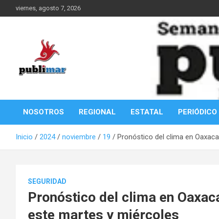
Saltar
viernes, agosto 7, 2026
al
contenido
Información de la Costa Oaxaqueña
PubliMar
NOSOTROS
REGIONAL
ESTATAL
PERIÓDICO
Inicio
2024
noviembre
19
Pronóstico del clima en Oaxaca:
SEGURIDAD
Pronóstico del clima en Oaxaca:
este martes y miércoles