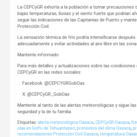
La CEPCyGR exhorta a la población a tomar precauciones 
bajas temperaturas, lluvias y el viento fuerte que podrían
seguir las indicaciones de las Capitanías de Puerto y mante
Protección Civil.
La sensación térmica de frío podría intensificarse después 
adecuadamente y evitar actividades al aire libre en las zo
Mantente informado
Para más detalles y actualizaciones sobre las condiciones d
CEPCyGR en las redes sociales:
Facebook: @CEPCYGRGobOax
X: @CEPCyGR_GobOax
Mantente al tanto de las alertas meteorológicas y sigue la
seguridad y la de tu familia.
Etiquetas:
alerta meteorológica Oaxaca
,
CEPCyGR Oaxaca
,
fr
olas en Golfo de Tehuantepec
,
pronóstico del clima Oaxaca
,
pr
recomendaciones Protección Civil Oaxaca
,
temperatura Oaxa